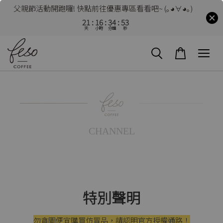
父親節活動開跑囉! 快點前往優惠專區看看吧~ (｡◕∀◕｡)
21
16
34
53
天
小時
分鐘
秒
CHANNEL
特別聲明
勿貪圖便宜購買仿冒品，請認明官方授權通路！