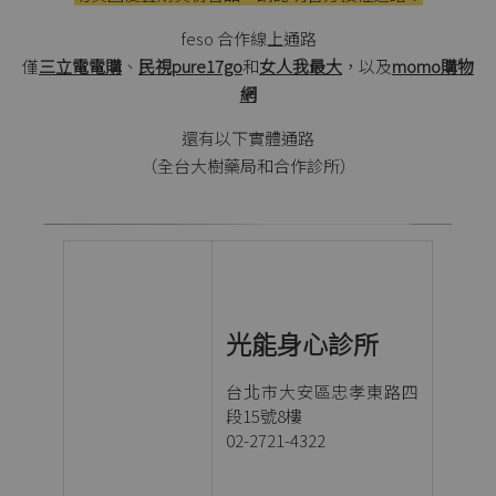
feso 合作線上通路
僅
三立電電購
、
民視pure17go
和
女人我最大
，以及
momo購物
網
還有以下實體通路
（全台大樹藥局和合作診所）
光能身心診所
台北市大安區忠孝東路四
段15號8樓
02-2721-4322