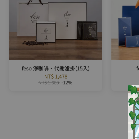
feso 淨咖啡・代謝濾掛(15入)
NT$ 1,478
NT$ 1,680
-12%