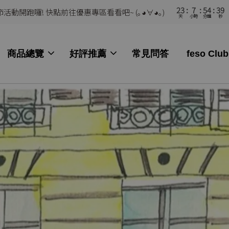
23
7
54
37
活動開跑囉! 快點前往優惠專區看看吧~ (｡◕∀◕｡)
天
小時
分鐘
秒
商品總覽
好評推薦
常見問答
feso Club