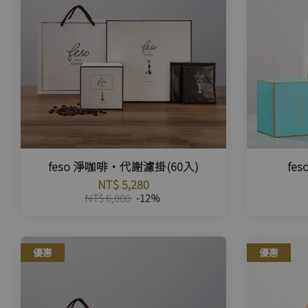
feso 淨咖啡・代謝濾掛(60入)
fe
NT$ 5,280
NT$ 6,000
-12%
優惠
優惠