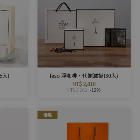
5入)
feso 淨咖啡・代謝濾掛(30入)
NT$ 2,816
NT$ 3,200
-12%
優惠