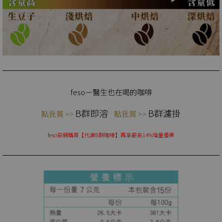
feso－醫生也在喝的咖啡
B群即溶
B群濾掛
點我買 >>
點我買 >>
feso官網購買【代謝B群咖啡】再享最高14%增量優惠