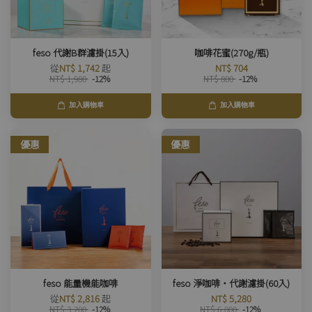
feso 代謝B群濾掛(15入)
咖啡花蜜(270g/瓶)
從
NT$ 1,742
起
NT$ 704
NT$ 1,980
-12%
NT$ 800
-12%
加入購物車
加入購物車
優惠
優惠
feso 能量機能咖啡
feso 淨咖啡・代謝濾掛(60入)
從
NT$ 2,816
起
NT$ 5,280
NT$ 3,200
-12%
NT$ 6,000
-12%