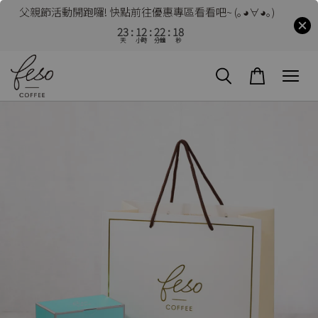
父親節活動開跑囉! 快點前往優惠專區看看吧~ (｡◕∀◕｡)
23
12
22
16
天
小時
分鐘
秒