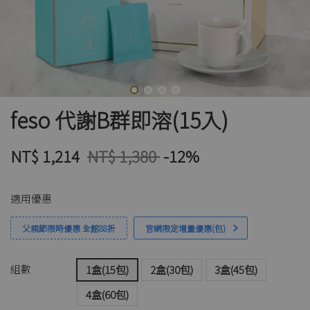
feso 代謝B群即溶(15入)
NT$ 1,214
NT$ 1,380
-12%
適用優惠
父親節限時優惠 全館88折
官網限定增量優惠(包)
組數
1盒(15包)
2盒(30包)
3盒(45包)
4盒(60包)