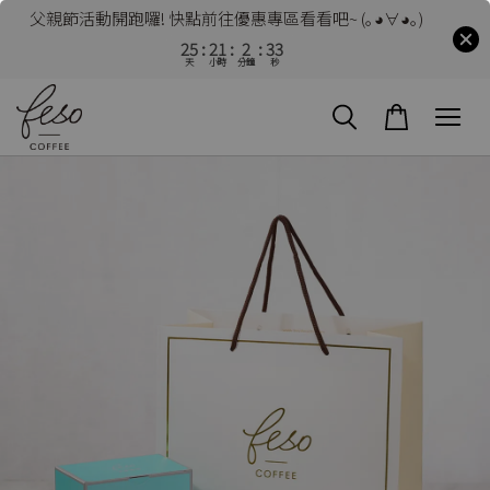
父親節活動開跑囉! 快點前往優惠專區看看吧~ (｡◕∀◕｡)
25
21
2
32
天
小時
分鐘
秒