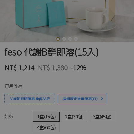
feso 代謝B群即溶(15入)
NT$ 1,214
NT$ 1,380
-12%
適用優惠
父親節限時優惠 全館88折
官網限定增量優惠(包)
組數
1盒(15包)
2盒(30包)
3盒(45包)
4盒(60包)