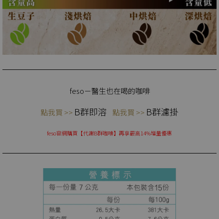
feso－醫生也在喝的咖啡
B群即溶
B群濾掛
點我買 >>
點我買 >>
feso官網購買【代謝B群咖啡】再享最高14%增量優惠