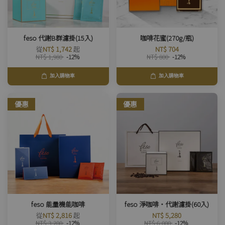
feso 代謝B群濾掛(15入)
咖啡花蜜(270g/瓶)
從
NT$ 1,742
起
NT$ 704
NT$ 1,980
-12%
NT$ 800
-12%
加入購物車
加入購物車
優惠
優惠
feso 能量機能咖啡
feso 淨咖啡・代謝濾掛(60入)
從
NT$ 2,816
起
NT$ 5,280
NT$ 3,200
-12%
NT$ 6,000
-12%